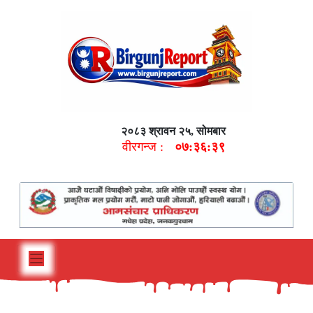
२०८३ श्रावन २५, सोमबार
वीरगन्ज :
०७:३६:४०