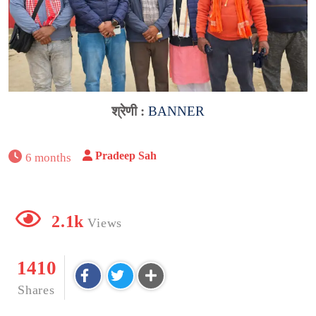
श्रेणी :
BANNER
Pradeep Sah
6 months
2.1k
Views
1410
Shares