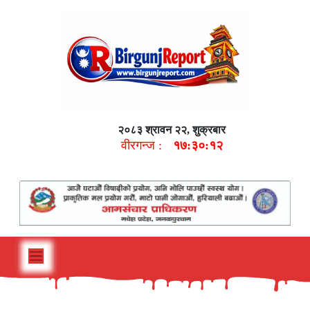
२०८३ श्रावन २२, शुक्रबार
वीरगन्ज :
१७:३०:१३