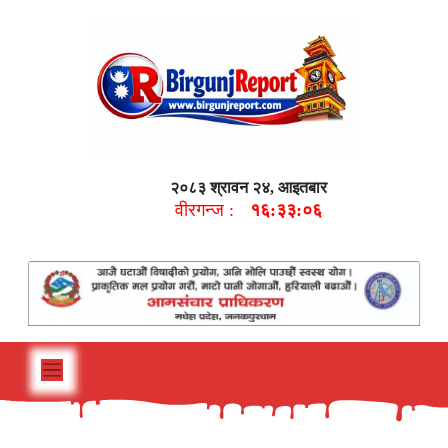
२०८३ श्रावन २४, आइतबार
वीरगन्ज :
१६:३३:०७