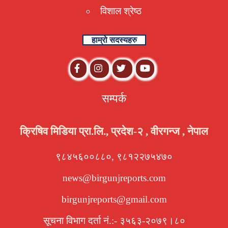
विशाल श्रेष्ठ
हाम्रो सदस्यहरु
सम्पर्क
क्रिषिव मिडिया प्रा.लि., प्रदेश-२ , वीरगन्ज , नेपाल
९८४५६००८८०, ९८१२२७५४७०
news@birgunjreports.com
birgunjreports@gmail.com
सूचना विभाग दर्ता नं.:- ३५६३-२०७९।८०