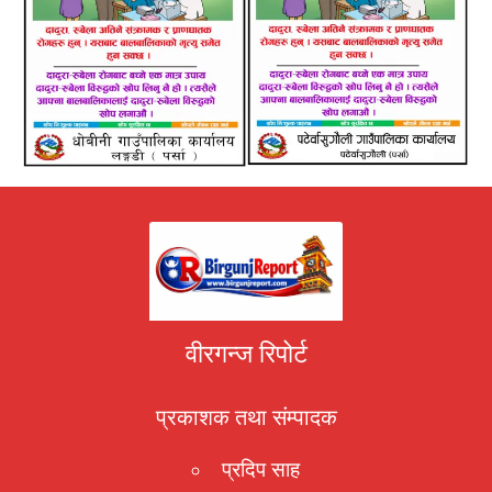
वीरगन्ज रिपोर्ट
प्रकाशक तथा संम्पादक
प्रदिप साह