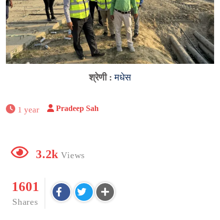
श्रेणी :
मधेस
Pradeep Sah
1 year
3.2k
Views
1601
Shares