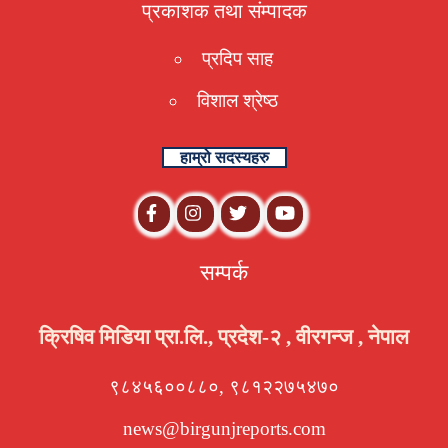
प्रकाशक तथा संम्पादक
प्रदिप साह
विशाल श्रेष्ठ
हाम्रो सदस्यहरु
सम्पर्क
क्रिषिव मिडिया प्रा.लि., प्रदेश-२ , वीरगन्ज , नेपाल
९८४५६००८८०, ९८१२२७५४७०
news@birgunjreports.com