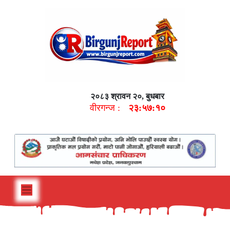
२०८३ श्रावन २०, बुधबार
वीरगन्ज :
२३:५७:११