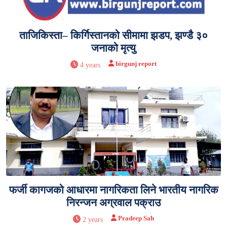
ताजिकिस्ता– किर्गिस्तानको सीमामा झडप, झण्डै ३०
जनाको मृत्यु
birgunj report
4 years
फर्जी कागजको आधारमा नागरिकता लिने भारतीय नागरिक
निरन्जन अग्रवाल पक्राउ
Pradeep Sah
2 years