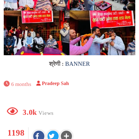
श्रेणी :
BANNER
Pradeep Sah
6 months
3.0k
Views
1198