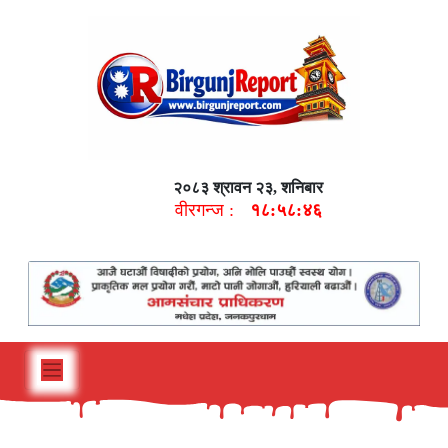
२०८३ श्रावन २३, शनिबार
वीरगन्ज :
१८:५८:४७