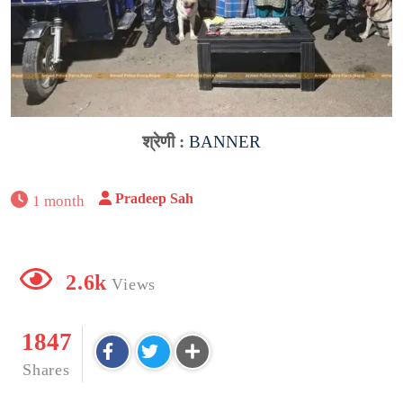
श्रेणी :
BANNER
Pradeep Sah
1 month
2.6k
Views
1847
Shares