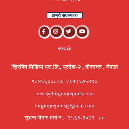
हाम्रो सदस्यहरु
सम्पर्क
क्रिषिव मिडिया प्रा.लि., प्रदेश-२ , वीरगन्ज , नेपाल
९८४५६००८८०, ९८१२२७५४७०
news@birgunjreports.com
birgunjreports@gmail.com
सूचना विभाग दर्ता नं.:- ३५६३-२०७९।८०