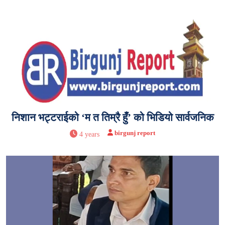
निशान भट्टराईको ‘म त तिम्रै हुँ’ को भिडियो सार्वजनिक
birgunj report
4 years