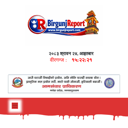
२०८३ श्रावन २४, आइतबार
वीरगन्ज :
१५:२२:२३