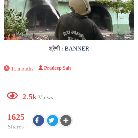
श्रेणी :
BANNER
Pradeep Sah
11 months
2.5k
Views
1625
Shares