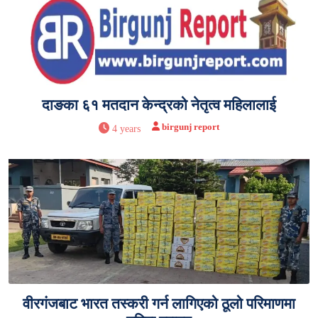
दाङका ६१ मतदान केन्द्रको नेतृत्व महिलालाई
birgunj report
4 years
वीरगंजबाट भारत तस्करी गर्न लागिएको ठूलो परिमाणमा