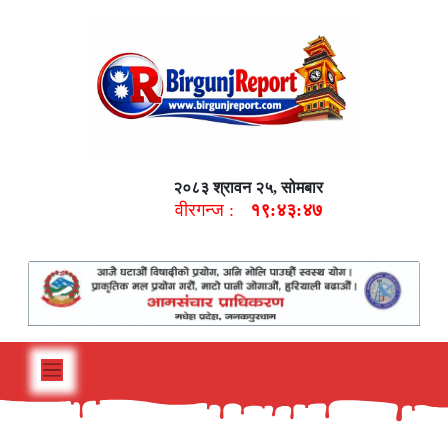
२०८३ श्रावन २५, सोमबार
वीरगन्ज :
१९:४३:४८