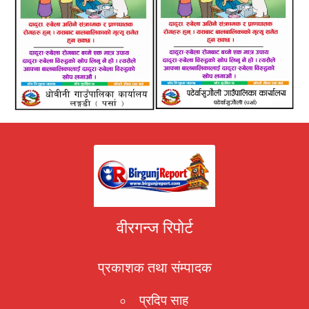
वीरगन्ज रिपोर्ट
प्रकाशक तथा संम्पादक
प्रदिप साह