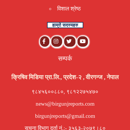
विशाल श्रेष्ठ
हाम्रो सदस्यहरु
सम्पर्क
क्रिषिव मिडिया प्रा.लि., प्रदेश-२ , वीरगन्ज , नेपाल
९८४५६००८८०, ९८१२२७५४७०
news@birgunjreports.com
birgunjreports@gmail.com
सूचना विभाग दर्ता नं.:- ३५६३-२०७९।८०