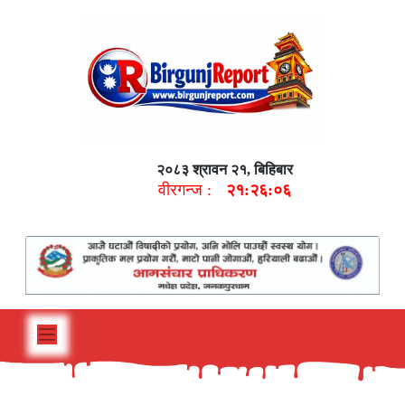
२०८३ श्रावन २१, बिहिबार
वीरगन्ज :
२१:२६:०७