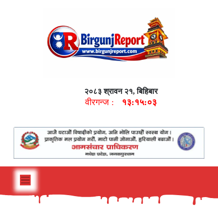
२०८३ श्रावन २१, बिहिबार
वीरगन्ज :
१३:१५:०४