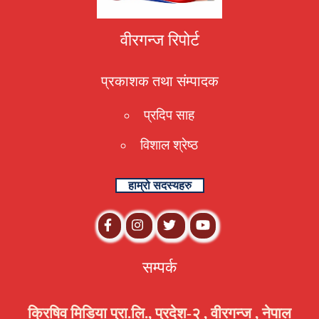
वीरगन्ज रिपोर्ट
प्रकाशक तथा संम्पादक
प्रदिप साह
विशाल श्रेष्ठ
हाम्रो सदस्यहरु
सम्पर्क
क्रिषिव मिडिया प्रा.लि., प्रदेश-२ , वीरगन्ज , नेपाल