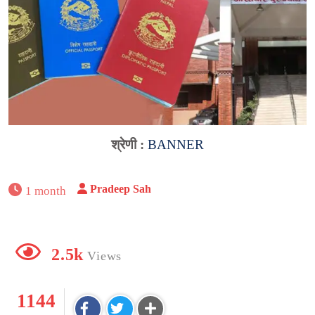
श्रेणी :
BANNER
Pradeep Sah
1 month
2.5k
Views
1144