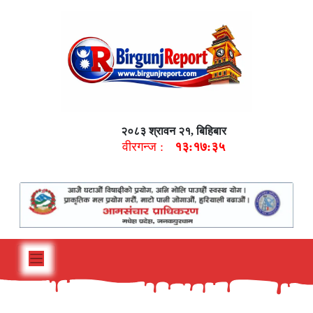
२०८३ श्रावन २१, बिहिबार
वीरगन्ज :
१३:१७:३६