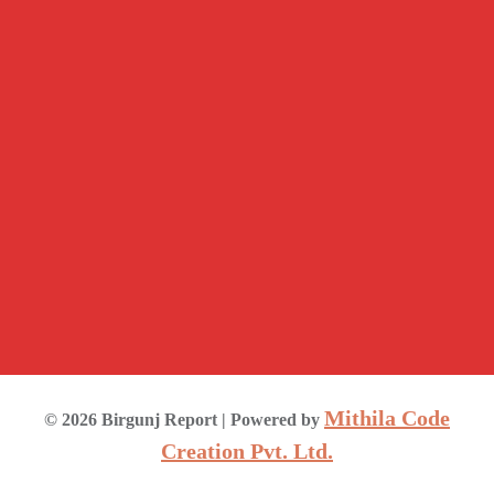
Mithila Code
©
2026
Birgunj Report
| Powered by
Creation Pvt. Ltd.