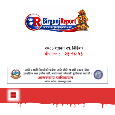
२०८३ श्रावन २१, बिहिबार
वीरगन्ज :
२३:१८:५४