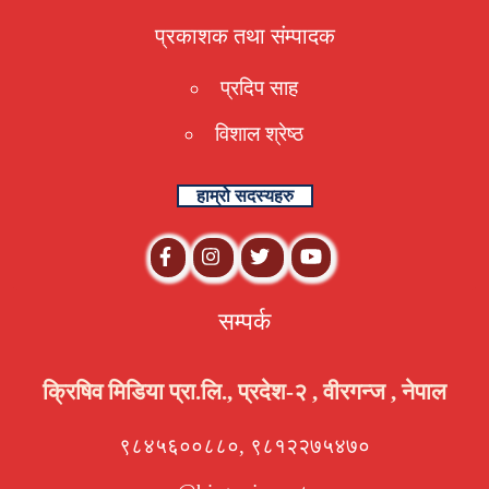
प्रकाशक तथा संम्पादक
प्रदिप साह
विशाल श्रेष्ठ
हाम्रो सदस्यहरु
सम्पर्क
क्रिषिव मिडिया प्रा.लि., प्रदेश-२ , वीरगन्ज , नेपाल
९८४५६००८८०, ९८१२२७५४७०