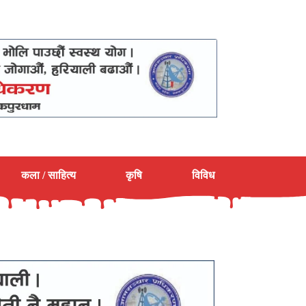
कला / साहित्य
कृषि
विविध