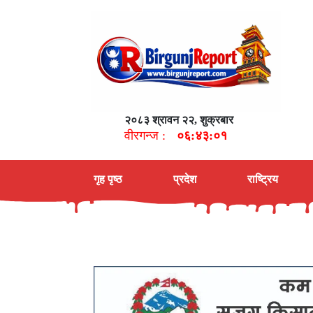
२०८३ श्रावन २२, शुक्रबार
वीरगन्ज :
०६:४३:०२
गृह पृष्ठ
प्रदेश
राष्ट्रिय