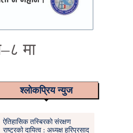
ज–८ मा
श्लोकप्रिय न्युज
ऐतिहासिक तस्बिरको संरक्षण
राष्ट्रको दायित्व : अध्यक्ष हरिप्रसाद