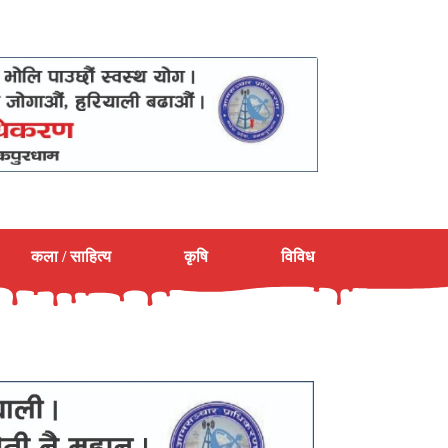
कला / साहित्य
कृषि
विविध