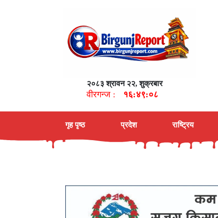
२०८३ श्रावन २२, शुक्रबार
वीरगन्ज :
१६:४९:०९
गृह पृष्ठ
प्रदेश
राष्ट्रिय