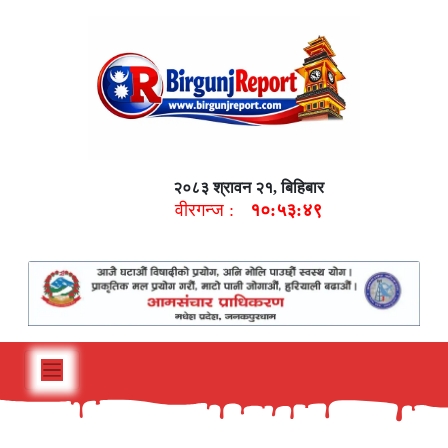
२०८३ श्रावन २१, बिहिबार
वीरगन्ज :
१०:५३:५०