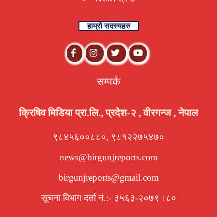
हाम्रो सदस्यहरु
सम्पर्क
क्रिषिव मिडिया प्रा.लि., प्रदेश-२ , वीरगन्ज , नेपाल
९८४५६००८८०, ९८१२२७५४७०
news@birgunjreports.com
birgunjreports@gmail.com
सूचना विभाग दर्ता नं.:- ३५६३-२०७९।८०