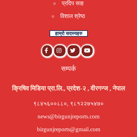
प्रदिप साह
विशाल श्रेष्ठ
हाम्रो सदस्यहरु
सम्पर्क
क्रिषिव मिडिया प्रा.लि., प्रदेश-२ , वीरगन्ज , नेपाल
९८४५६००८८०, ९८१२२७५४७०
news@birgunjreports.com
birgunjreports@gmail.com