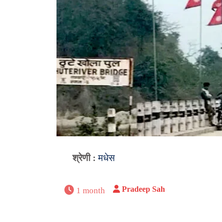
श्रेणी :
मधेस
Pradeep Sah
1 month