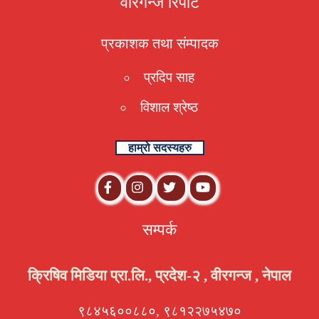
वीरगन्ज रिपोर्ट
प्रकाशक तथा संम्पादक
प्रदिप साह
विशाल श्रेष्ठ
हाम्रो सदस्यहरु
सम्पर्क
क्रिषिव मिडिया प्रा.लि., प्रदेश-२ , वीरगन्ज , नेपाल
९८४५६००८८०, ९८१२२७५४७०