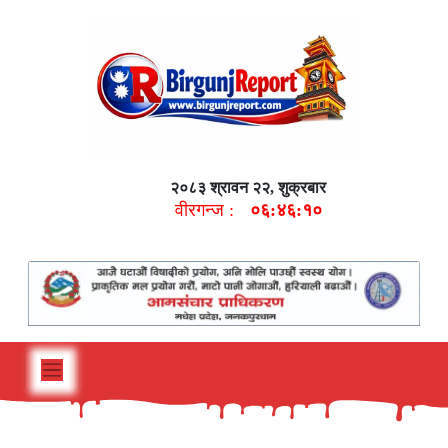
२०८३ श्रावन २२, शुक्रबार
वीरगन्ज :
०६:४६:११