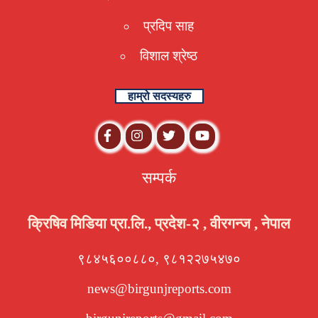
प्रदिप साह
विशाल श्रेष्ठ
हाम्रो सदस्यहरु
सम्पर्क
क्रिषिव मिडिया प्रा.लि., प्रदेश-२ , वीरगन्ज , नेपाल
९८४५६००८८०, ९८१२२७५४७०
news@birgunjreports.com