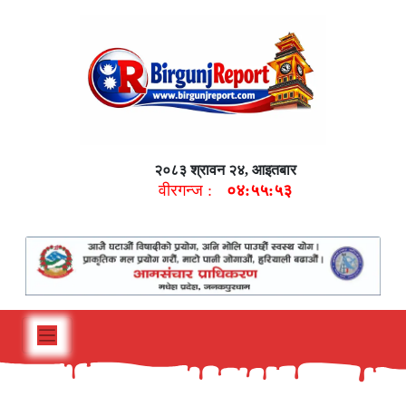
२०८३ श्रावन २४, आइतबार
वीरगन्ज :
०४:५५:५४