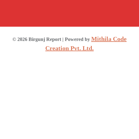
Mithila Code
©
2026
Birgunj Report
| Powered by
Creation Pvt. Ltd.