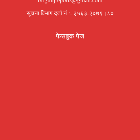
birgunjreports@gmail.com
सूचना विभाग दर्ता नं.:- ३५६३-२०७९।८०
फेसबुक पेज