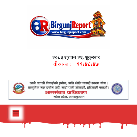
२०८३ श्रावन २२, शुक्रबार
वीरगन्ज :
११:४८:४८