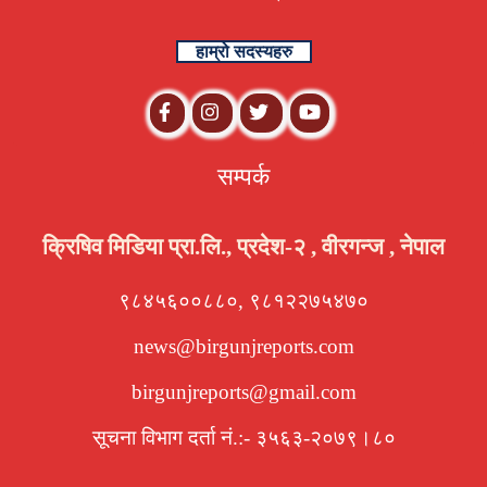
हाम्रो सदस्यहरु
सम्पर्क
क्रिषिव मिडिया प्रा.लि., प्रदेश-२ , वीरगन्ज , नेपाल
९८४५६००८८०, ९८१२२७५४७०
news@birgunjreports.com
birgunjreports@gmail.com
सूचना विभाग दर्ता नं.:- ३५६३-२०७९।८०