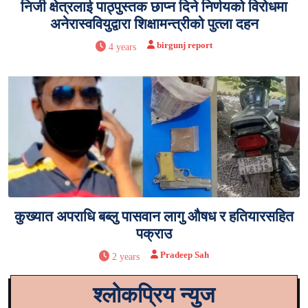
निजी क्षेत्रलाई पाठ्पुस्तक छाप्न दिने निर्णयको विरोधमा
अनेरास्ववियुद्वारा शिक्षामन्त्रीको पुत्ला दहन
birgunj report
4 years
कुख्यात अपराधि बब्लु पासवान लागु औषध र हतियारसहित
पक्राउ
Pradeep Sah
2 years
श्लोकप्रिय न्युज