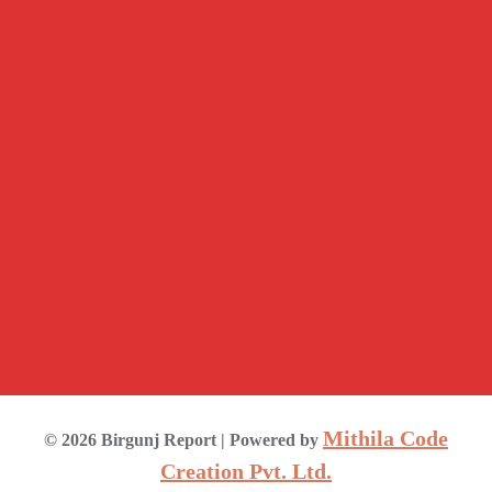
Mithila Code
©
2026
Birgunj Report
| Powered by
Creation Pvt. Ltd.