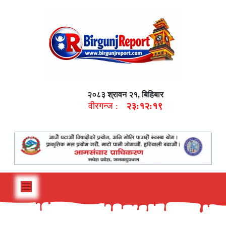
२०८३ श्रावन २१, बिहिबार
वीरगन्ज :
२३:१२:२०