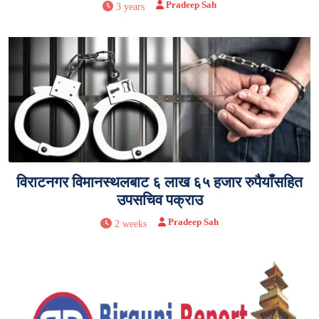
Pradeep Sah
3 years
विराटनगर विमानस्थलबाट ६ लाख ६५ हजार रुपैयाँसहित
उपसचिव पक्राउ
Pradeep Sah
2 weeks