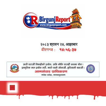
२०८३ श्रावन २४, आइतबार
वीरगन्ज :
१४:५६:३८