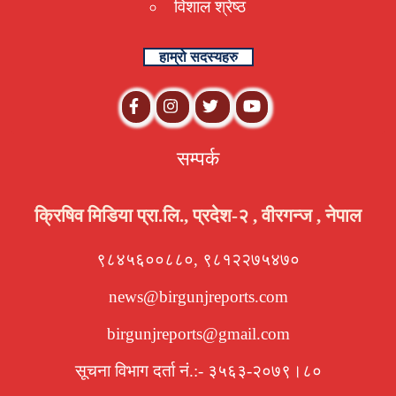
विशाल श्रेष्ठ
हाम्रो सदस्यहरु
सम्पर्क
क्रिषिव मिडिया प्रा.लि., प्रदेश-२ , वीरगन्ज , नेपाल
९८४५६००८८०, ९८१२२७५४७०
news@birgunjreports.com
birgunjreports@gmail.com
सूचना विभाग दर्ता नं.:- ३५६३-२०७९।८०