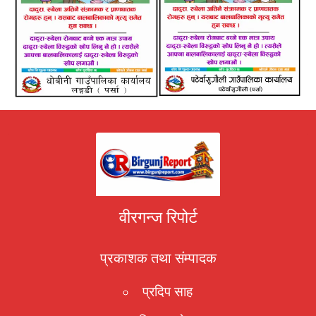
वीरगन्ज रिपोर्ट
प्रकाशक तथा संम्पादक
प्रदिप साह