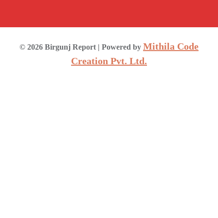
Mithila Code
©
2026
Birgunj Report
| Powered by
Creation Pvt. Ltd.