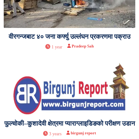
वीरगन्जबाट ४० जना कर्फ्यु उल्लंघन प्रकरणमा पक्राउ
Pradeep Sah
1 year
फुल्चोकी–कुशादेवी क्षेत्रमा प्याराग्लाइडिङको परीक्षण उडान
birgunj report
3 years