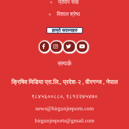
प्रदिप साह
विशाल श्रेष्ठ
हाम्रो सदस्यहरु
सम्पर्क
क्रिषिव मिडिया प्रा.लि., प्रदेश-२ , वीरगन्ज , नेपाल
९८४५६००८८०, ९८१२२७५४७०
news@birgunjreports.com
birgunjreports@gmail.com