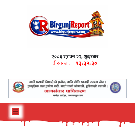
२०८३ श्रावन २२, शुक्रबार
वीरगन्ज :
१३:३५:३१