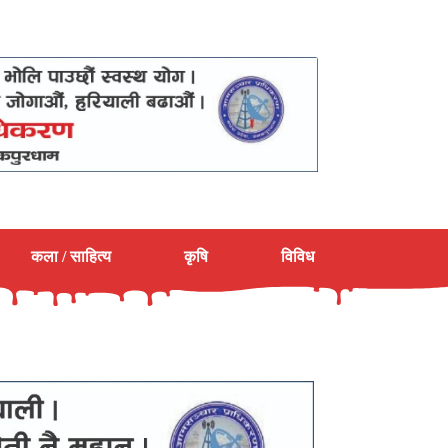
कला / साहित्य
कृषि
विविध