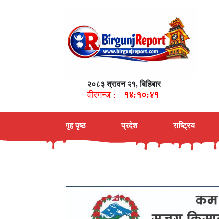
२०८३ श्रावन २१, बिहिबार
वीरगन्ज :
१४:१०:४२
गृह पृष्ठ
प्रदेश
राष्ट्रिय