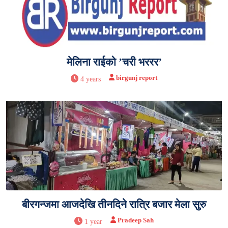
मेलिना राईको ’चरी भररर’
birgunj report
4 years
बीरगन्जमा आजदेखि तीनदिने रात्रि बजार मेला सुरु
Pradeep Sah
1 year