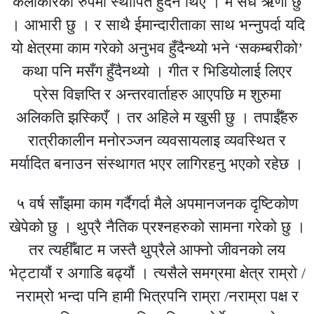
कलाकारको रुपमा स्थापित हुँदैन थिएँ । म सधै ऋणी छु
। आभारी छु । र साथै ईमान्दारीताका साथ भन्नुपर्दा यदि
यो क्षेत्रमा काम गरेको अनुभव हुँदैन्थ्यो भने ‘सकम्बरीको’
कथा पनि मसँग हुँदैनथ्यो । गीत र भिडियोलाई लिएर
प्रेस विज्ञप्ति र अन्तरवार्ताहरु आएपछि म शुरुमा
अलिकति झस्किएँ । तर अहिले म खुसी छु । तपाईँहरु
रात्रीकालीन मनोरञ्जन व्यवसायलाइ व्यवस्थित र
मर्यादित बनाउन संस्थागत भएर लागिरहनु भएको रहेछ ।
५ वर्ष साँझमा काम गर्दैगर्दा मैले अपमानजनक दृष्टिकोण
खेपेको छु । थुप्रै नैतिक प्रश्नहरुको सामना गरेको छु ।
तर त्यहीँबाट म जस्तै थुप्रैले आफ्नो जीवनको लय
भेट्टायौं र अगाडि बढ्यौं । त्यसैले समग्रमा क्षेत्र राम्रो /
नराम्रो भन्दा पनि हामी भित्रपनि राम्रा /नराम्रा पक्ष र