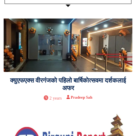
क्युएफएक्स वीरगंजकाे पहिलो बार्षिकाेत्सवमा दर्शकलाई
अफर
Pradeep Sah
2 years