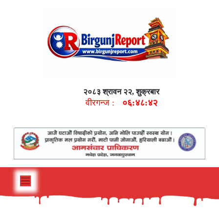
२०८३ श्रावन २२, शुक्रबार
वीरगन्ज :
०६:४८:४३