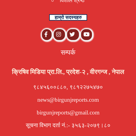
विशाल श्रेष्ठ
हाम्रो सदस्यहरु
सम्पर्क
क्रिषिव मिडिया प्रा.लि., प्रदेश-२ , वीरगन्ज , नेपाल
९८४५६००८८०, ९८१२२७५४७०
news@birgunjreports.com
birgunjreports@gmail.com
सूचना विभाग दर्ता नं.:- ३५६३-२०७९।८०