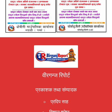
वीरगन्ज रिपोर्ट
प्रकाशक तथा संम्पादक
प्रदिप साह