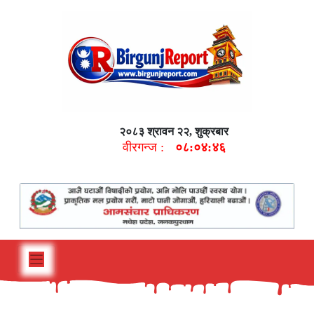
२०८३ श्रावन २२, शुक्रबार
वीरगन्ज :
०८:०४:४७