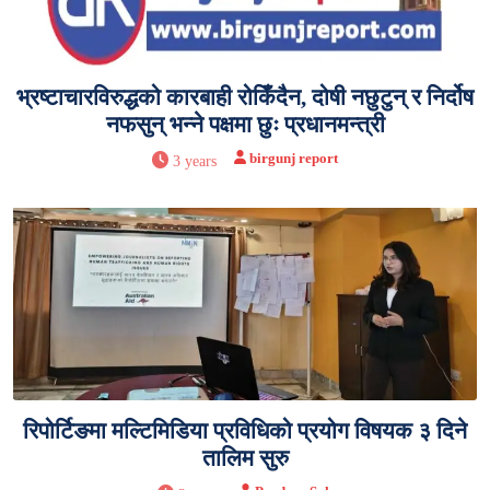
भ्रष्टाचारविरुद्धको कारबाही रोकिँदैन, दोषी नछुटुन् र निर्दोष
नफसुन् भन्ने पक्षमा छुः प्रधानमन्त्री
birgunj report
3 years
रिपोर्टिङमा मल्टिमिडिया प्रविधिको प्रयोग विषयक ३ दिने
तालिम सुरु