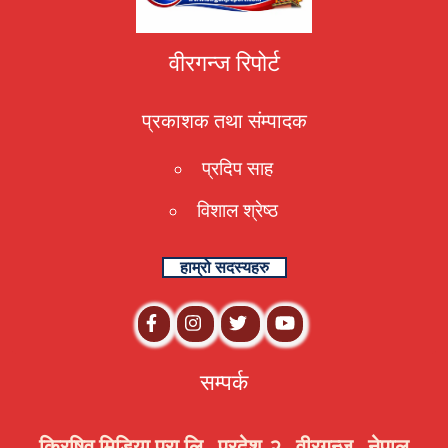
वीरगन्ज रिपोर्ट
प्रकाशक तथा संम्पादक
प्रदिप साह
विशाल श्रेष्ठ
हाम्रो सदस्यहरु
सम्पर्क
क्रिषिव मिडिया प्रा.लि., प्रदेश-२ , वीरगन्ज , नेपाल