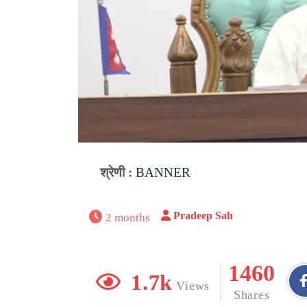
श्रेणी :
BANNER
Pradeep Sah
2 months
1460
1.7k
Views
Shares