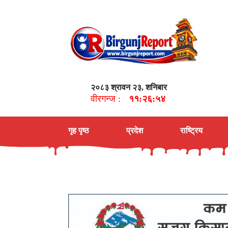
२०८३ श्रावन २३, शनिबार
वीरगन्ज :
११:२६:५५
गृह पृष्ठ
प्रदेश
राष्ट्रिय