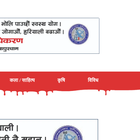
कला / साहित्य
कृषि
विविध