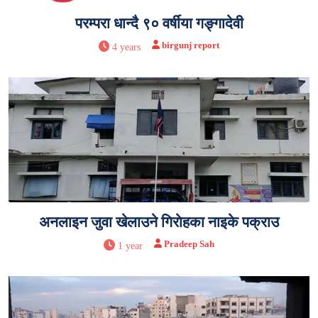
परम्परा धान्दै ९० वर्षीया गङ्गादेवी
birgunj report
4 years
अनलाइन जुवा खेलाउने गिराेहका नाइके पक्राउ
Pradeep Sah
1 year