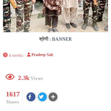
श्रेणी :
BANNER
Pradeep Sah
4 weeks
2.3k
Views
1617
Shares