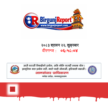
२०८३ श्रावन २२, शुक्रबार
वीरगन्ज :
०६:५८:०५