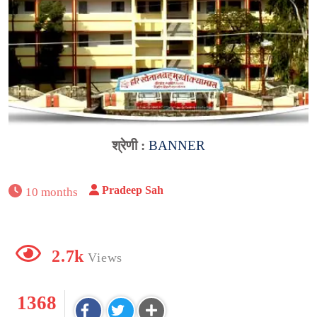
श्रेणी :
BANNER
Pradeep Sah
10 months
2.7k
Views
1368