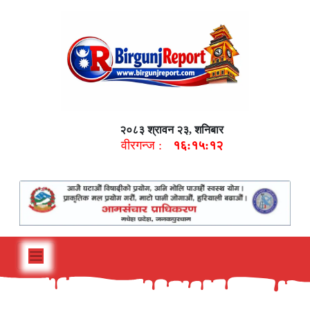
२०८३ श्रावन २३, शनिबार
वीरगन्ज :
१६:१५:१३