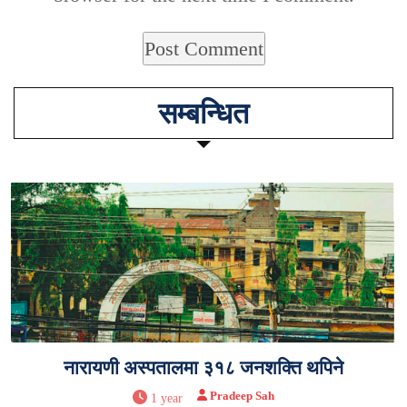
सम्बन्धित
नारायणी अस्पतालमा ३१८ जनशक्ति थपिने
Pradeep Sah
1 year