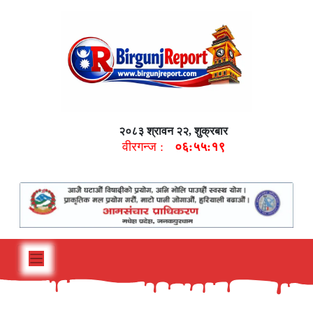
२०८३ श्रावन २२, शुक्रबार
वीरगन्ज :
०६:५५:२०