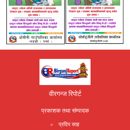
वीरगन्ज रिपोर्ट
प्रकाशक तथा संम्पादक
प्रदिप साह