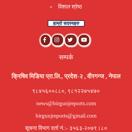
विशाल श्रेष्ठ
हाम्रो सदस्यहरु
सम्पर्क
क्रिषिव मिडिया प्रा.लि., प्रदेश-२ , वीरगन्ज , नेपाल
९८४५६००८८०, ९८१२२७५४७०
news@birgunjreports.com
birgunjreports@gmail.com
सूचना विभाग दर्ता नं.:- ३५६३-२०७९।८०