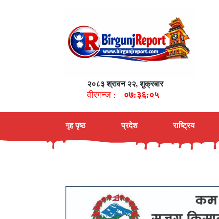
२०८३ श्रावन २२, शुक्रबार
वीरगन्ज :
०७:३६:०६
गृह पृष्ठ
प्रदेश
राष्ट्रिय