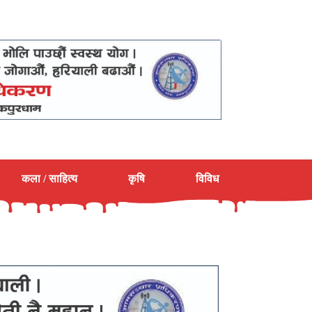
कला / साहित्य
कृषि
विविध