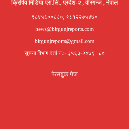
क्रिषिव मिडिया प्रा.लि., प्रदेश-२ , वीरगन्ज , नेपाल
९८४५६००८८०, ९८१२२७५४७०
news@birgunjreports.com
birgunjreports@gmail.com
सूचना विभाग दर्ता नं.:- ३५६३-२०७९।८०
फेसबुक पेज