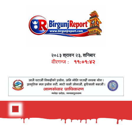
२०८३ श्रावन २३, शनिबार
वीरगन्ज :
११:०१:४३