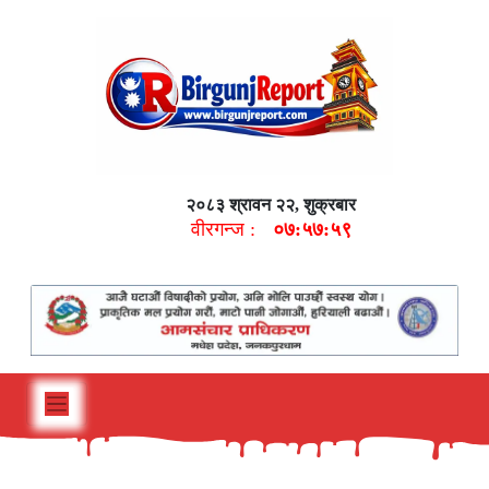
२०८३ श्रावन २२, शुक्रबार
वीरगन्ज :
०७:५८:००