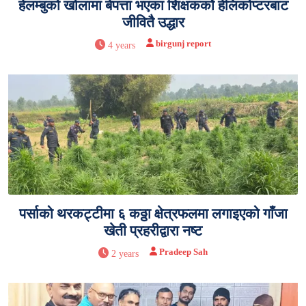
हेलम्बुको खोलामा बेपत्ता भएका शिक्षककोे हेलिकोप्टरबाट
जीवितै उद्धार
birgunj report
4 years
पर्साको थरकट्टीमा ६ कठ्ठा क्षेत्रफलमा लगाइएको गाँजा
खेती प्रहरीद्वारा नष्ट
Pradeep Sah
2 years