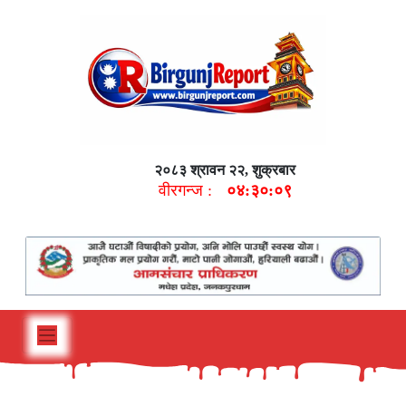
२०८३ श्रावन २२, शुक्रबार
वीरगन्ज :
०४:३०:१०