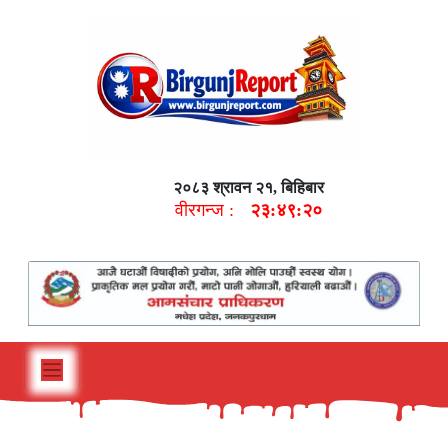
२०८३ श्रावन २१, बिहिबार
वीरगन्ज :
२३:४९:२१