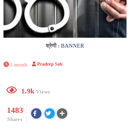
श्रेणी :
BANNER
Pradeep Sah
1 month
1.9k
Views
1483
Shares