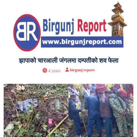
झापाको चारआली जंगलमा दम्पतीको शव फेला
birgunj report
4 years