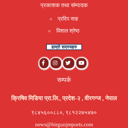
प्रकाशक तथा संम्पादक
प्रदिप साह
विशाल श्रेष्ठ
हाम्रो सदस्यहरु
सम्पर्क
क्रिषिव मिडिया प्रा.लि., प्रदेश-२ , वीरगन्ज , नेपाल
९८४५६००८८०, ९८१२२७५४७०
news@birgunjreports.com