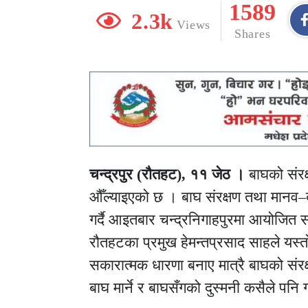
1589
2.3k
Views
Shares
चन्द्रपुर (रौतहट), ११ जेठ ।
बाघको संरक्
औँल्याइएको छ । बाघ संरक्षण तथा मानव–बाघ 
गर्दै आइतबार चन्द्रनिगाहपुरमा आयोजित 
रौतहटका प्रमुख हेमन्तप्रसाद साहले यस
सकारात्मक धारणा बनाए मात्रै बाघको संरक्
बाघ मार्ने र बाघसँगको दुस्मनी कसैले पनि