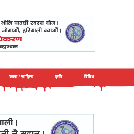
कला / साहित्य
कृषि
विविध