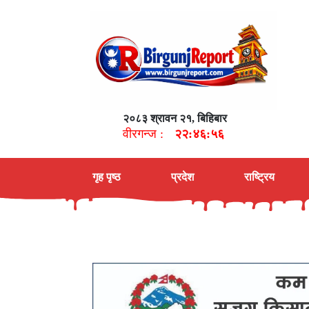
२०८३ श्रावन २१, बिहिबार
वीरगन्ज :
२२:४६:५७
गृह पृष्ठ
प्रदेश
राष्ट्रिय