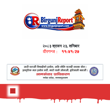
२०८३ श्रावन २३, शनिबार
वीरगन्ज :
११:४१:२८