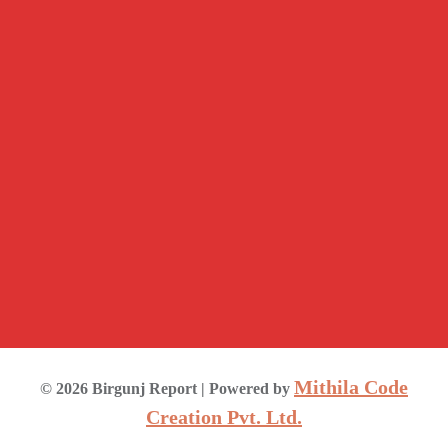
Mithila Code
©
2026
Birgunj Report
| Powered by
Creation Pvt. Ltd.