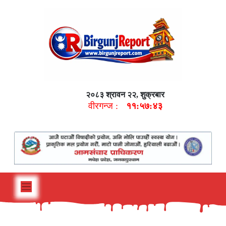
२०८३ श्रावन २२, शुक्रबार
वीरगन्ज :
११:५७:४४