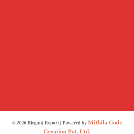
Mithila Code
©
2026
Birgunj Report
| Powered by
Creation Pvt. Ltd.