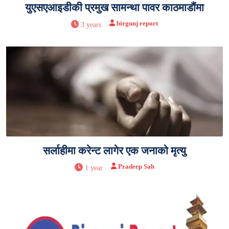
युएसएआइडीकी प्रमुख सामन्था पावर काठमाडौंमा
birgunj report
3 years
सर्लाहीमा करेन्ट लागेर एक जनाको मृत्यु
Pradeep Sah
1 year