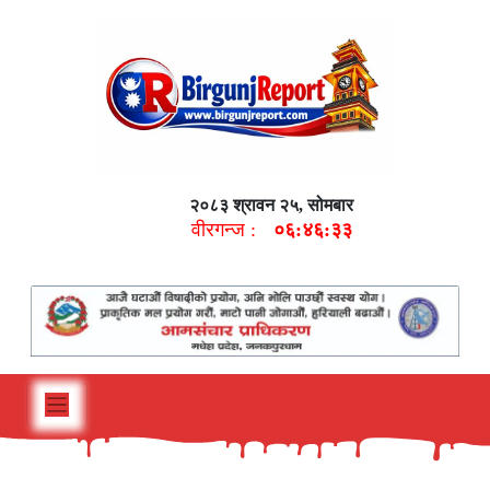
२०८३ श्रावन २५, सोमबार
वीरगन्ज :
०६:४६:३४