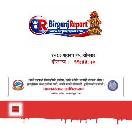
२०८३ श्रावन २५, सोमबार
वीरगन्ज :
११:४४:५१