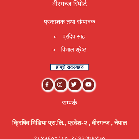
वीरगन्ज रिपोर्ट
प्रकाशक तथा संम्पादक
प्रदिप साह
विशाल श्रेष्ठ
हाम्रो सदस्यहरु
सम्पर्क
क्रिषिव मिडिया प्रा.लि., प्रदेश-२ , वीरगन्ज , नेपाल
९८४५६००८८०, ९८१२२७५४७०