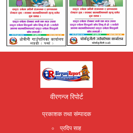
वीरगन्ज रिपोर्ट
प्रकाशक तथा संम्पादक
प्रदिप साह