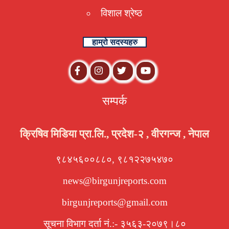
विशाल श्रेष्ठ
हाम्रो सदस्यहरु
सम्पर्क
क्रिषिव मिडिया प्रा.लि., प्रदेश-२ , वीरगन्ज , नेपाल
९८४५६००८८०, ९८१२२७५४७०
news@birgunjreports.com
birgunjreports@gmail.com
सूचना विभाग दर्ता नं.:- ३५६३-२०७९।८०