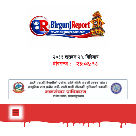
२०८३ श्रावन २१, बिहिबार
वीरगन्ज :
२३:०६:१९