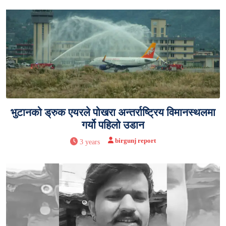
भुटानको ड्रुक एयरले पोखरा अन्तर्राष्ट्रिय विमानस्थलमा
गर्यो पहिलो उडान
birgunj report
3 years