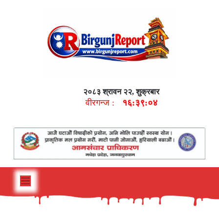
२०८३ श्रावन २२, शुक्रबार
वीरगन्ज :
१६:३९:०५