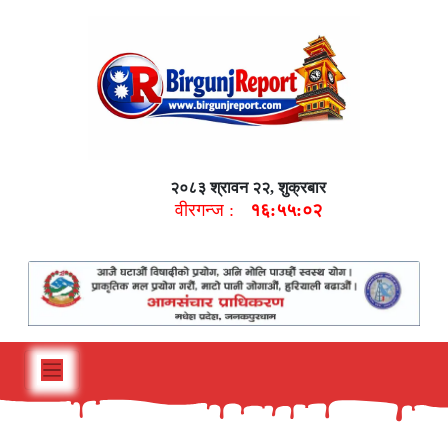
२०८३ श्रावन २२, शुक्रबार
वीरगन्ज :
१६:५५:०४