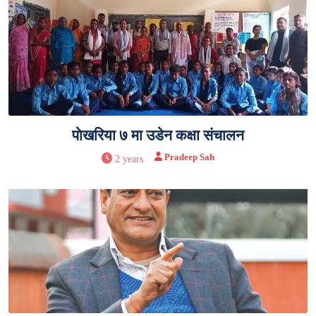
पाेखरिया ७ मा उड‍ेन कक्षा संचालन
Pradeep Sah
2 years