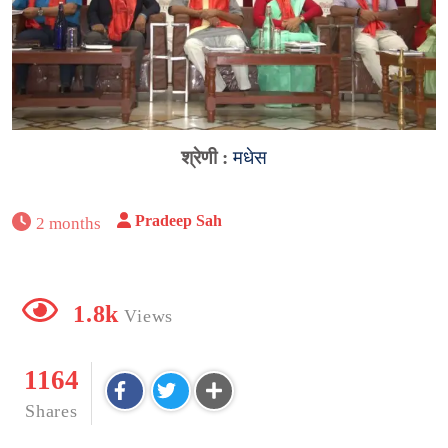
श्रेणी :
मधेस
Pradeep Sah
2 months
1.8k
Views
1164
Shares