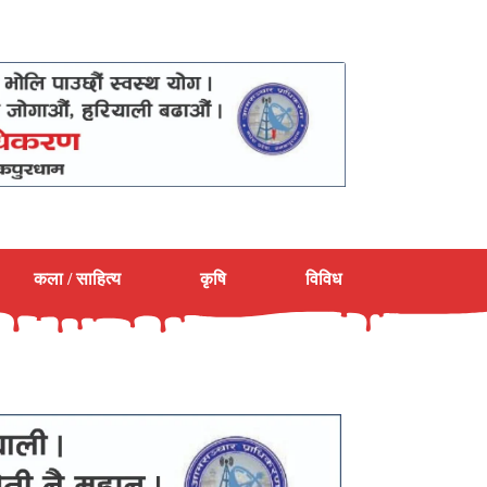
कला / साहित्य
कृषि
विविध