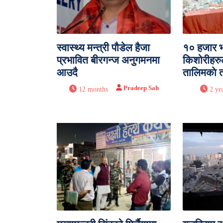
स्वास्थ्य मन्त्री पौडेल हैजा
१० हजार भ
प्रभावित बीरगन्ज अनुगमनमा
किशोरीहरुल
आउदै
तालिमकाे त
Pradeep Sah
12 months
2 ye