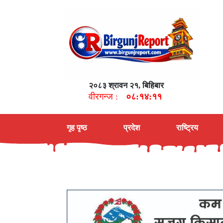
२०८३ श्रावन २१, बिहिबार
वीरगन्ज :
०८:१४:१२
गृह पृष्ठ
प्रदेश
राष्ट्रिय