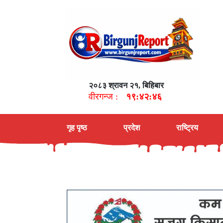
२०८३ श्रावन २१, बिहिबार
वीरगन्ज :
१९:४२:४७
गृह पृष्ठ
प्रदेश
राष्ट्रिय