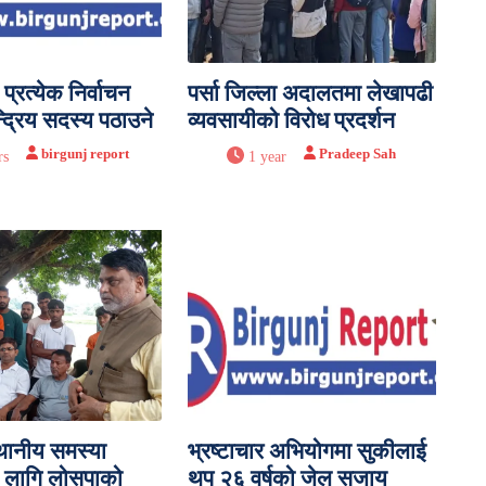
प्रत्येक निर्वाचन
पर्सा जिल्ला अदालतमा लेखापढी
ेन्द्रिय सदस्य पठाउने
व्यवसायीको विरोध प्रदर्शन
birgunj report
Pradeep Sah
rs
1 year
्थानीय समस्या
भ्रष्टाचार अभियोगमा सुकीलाई
 लागि लोसपाको
थप २६ वर्षको जेल सजाय