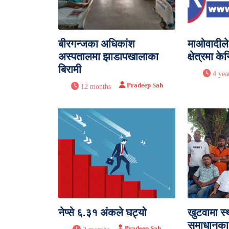
बीरगन्जका अधिकांश
माओवादीले 
अस्पतालमा झाडापखालाका
क्षेत्रमा क
बिरामी
4 yea
Pradeep Sah
12 months
नेप्से ६.३१ अंकले घट्यो
खुटवामा स
समाधानका
Pradeep Sah