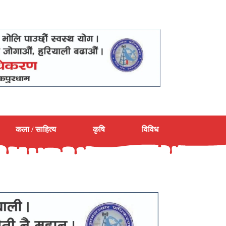
कला / साहित्य
कृषि
विविध