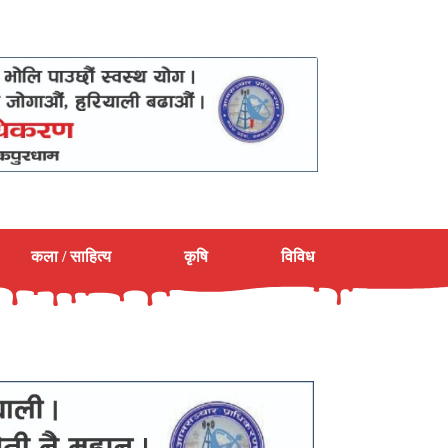
कला / साहित्य
कृषि
विविध