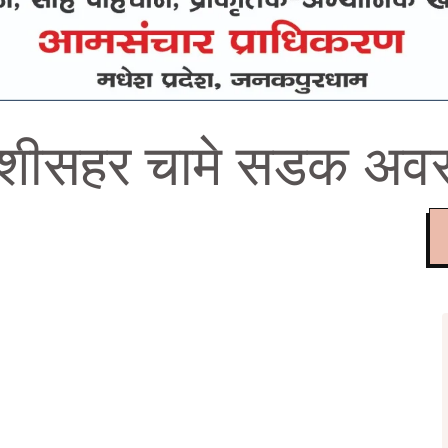
ेशीसहर चामे सडक अवरु