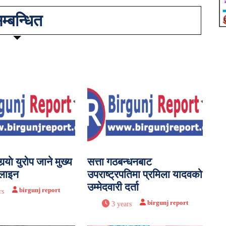
म्बन्धित
र्‍याे युरोप जाने मुख्य
सत्ता गठबन्धनबाट
पलाइन
उपराष्ट्रपतिमा प्रमिला यादवको
उम्मेदवारी दर्ता
birgunj report
rs
birgunj report
3 years