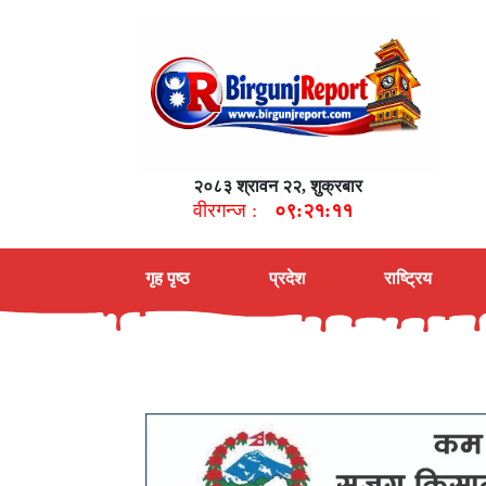
२०८३ श्रावन २२, शुक्रबार
वीरगन्ज :
०९:२१:१२
गृह पृष्ठ
प्रदेश
राष्ट्रिय