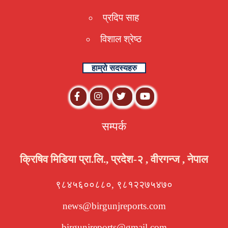
प्रदिप साह
विशाल श्रेष्ठ
हाम्रो सदस्यहरु
सम्पर्क
क्रिषिव मिडिया प्रा.लि., प्रदेश-२ , वीरगन्ज , नेपाल
९८४५६००८८०, ९८१२२७५४७०
news@birgunjreports.com
birgunjreports@gmail.com