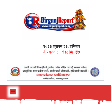
२०८३ श्रावन २३, शनिबार
वीरगन्ज :
१८:३७:३८