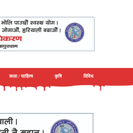
कला / साहित्य
कृषि
विविध