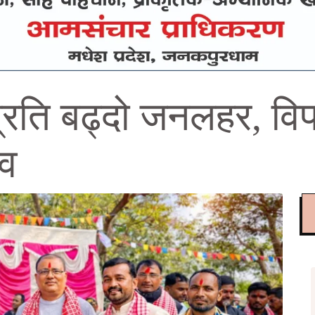
प्रति बढ्दो जनलहर, विप
दव