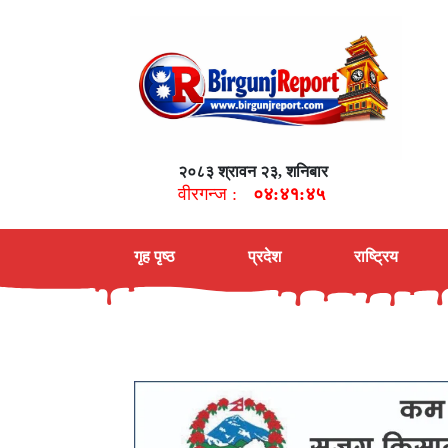
२०८३ श्रावन २३, शनिबार
वीरगन्ज :
०४:४१:४६
गृह पृष्ठ
प्रदेश
राष्ट्रिय